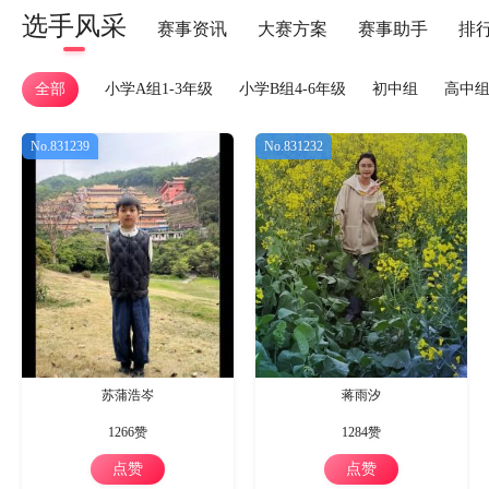
选手风采
赛事资讯
大赛方案
赛事助手
排
全部
小学A组1-3年级
小学B组4-6年级
初中组
高中
No.831239
No.831232
苏蒲浩岑
蒋雨汐
1266赞
1284赞
点赞
点赞