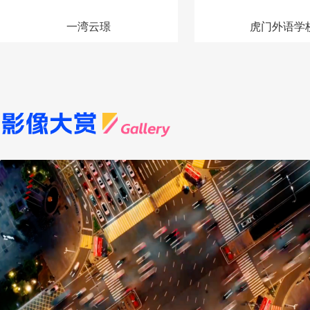
一湾云璟
虎门外语学