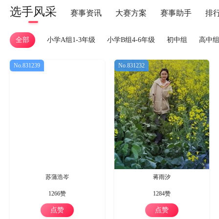
选手风采
赛事资讯
大赛方案
赛事助手
排
全部
小学A组1-3年级
小学B组4-6年级
初中组
高中
No.831239
No.831232
苏蒲浩岑
蒋雨汐
1266赞
1284赞
点赞
点赞