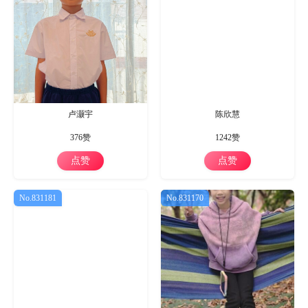
卢灏宇
陈欣慧
376赞
1242赞
点赞
点赞
No.831181
No.831170